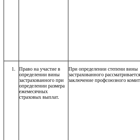
Право на участие в
При определении степени вины
определении вины
застрахованного рассматриваетс
застрахованного при
заключение профсоюзного коми
определении размера
ежемесячных
страховых выплат.