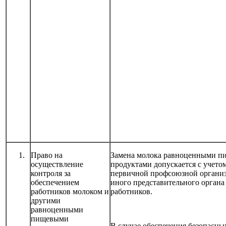
Право на
Замена молока равноценными 
осуществление
продуктами допускается с учето
контроля за
первичной профсоюзной органи
обеспечением
иного представительного органа
работников молоком и
работников.
другими
равноценными
пищевыми
В случае обеспечения безопасны