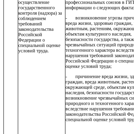
осуществление
профессиональных союзов в ГИ
государственного
информации о следующих факта
контроля (надзора) за
- возникновение угрозы прич
соблюдением
вреда жизни, здоровью граждан,
требований
животным, растениям, окружающ
законодательства
объектам культурного наследия,
Российской
безопасности государства, а так
Федерации о
чрезвычайных ситуаций природн
специальной оценке
техногенного характера вследст
условий труда.
нарушения требований законодат
Российской Федерации о специа
оценке условий труда;
- причинение вреда жизни, з
граждан, вреда животным, расте
окружающей среде, объектам кул
наследия, безопасности государст
возникновение чрезвычайных с
природного и техногенного хара
вследствие нарушения требован
законодательства Российской Фе
специальной оценке условий тру