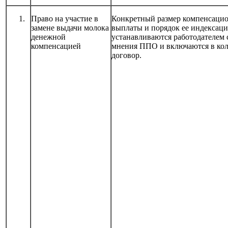
Право на участие в
Конкретный размер компенсаци
замене выдачи молока
выплаты и порядок ее индексац
денежной
устанавливаются работодателем 
компенсацией
мнения ППО и включаются в ко
договор.