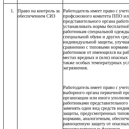
Право на контроль за
Работодатель имеет право с уче
обеспечением СИЗ
профсоюзного комитета ППО ил
представительного органа работ
устанавливать нормы бесплатно
работникам специальной одежды
специальной обуви и других сре
индивидуальной защиты, улучш
сравнению с типовыми нормами
работников от имеющихся на ра
местах вредных и (или) опасных 
также особых температурных ус
загрязнения.
Работодатель имеет право с уче
выборного органа первичной п
организации или иного уполном
работниками представительного
заменять один вид средств инди
защиты, предусмотренных типо
нормами, аналогичным, обеспе
равноценную защиту от опасных
производственных факторов