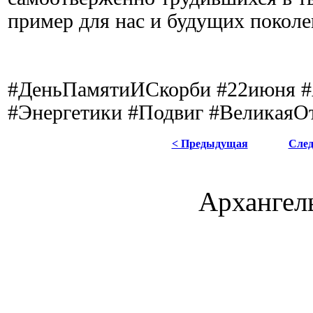
пример для нас и будущих поколе
#ДеньПамятиИСкорби #22июня #
#Энергетики #Подвиг #ВеликаяО
< Предыдущая
Сле
Архангель